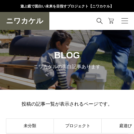
遊ぶ庭で面白い未来を目指すプロジェクト【ニワカケル】
ニワカケル

BLOG
ニワカケルの面白記事あります
投稿の記事一覧が表示されるページです。
未分類
プロジェクト
庭遊び