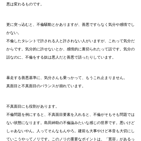
悪は変わるものです。
更に突っ込むと、不倫騒動とかありますが、善悪ですらなく気分や感情でし
かない。
不倫したタレントで許される人と許されない人がいますが、これって気分だ
からです。気分的に許せないとか、感情的に裏切られたって話です。気分の
話なのに、不倫をする奴は悪人だと善悪で語ったりしています。
暴走する善悪基準に、気分さんも乗っかって、もうこれ止まりません。
真面目と不真面目のバランスが崩れています。
不真面目にも役割があります。
不倫問題を例にすると、不真面目要素を入れると、不倫がそもそも問題では
ない状態になります。島田紳助の不倫論みたいな感じの世界です。悪いけど
しゃあないやん。人ってそんなもんやろ。建前も大事やけど本音も大切にし
ていこうやってノリです。このノリの重要なポイントは、「寛容」があるっ