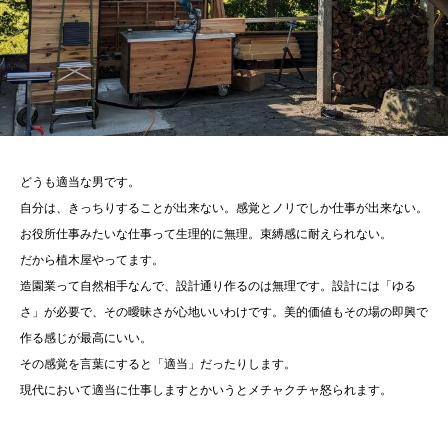
どうも適当な男です。
自分は、きっちりすることが出来ない。感覚とノリでしか仕事が出来ない。
お役所仕事みたいな仕事って生理的に無理。束縛感に耐えられない。
だから植木屋やってます。
造園業って自然相手なんで、設計通り作るのは無理です。設計には「ゆる
さ」が必要で、その曖昧さが心地いいわけです。美的価値もその場の即興で
作る感じが最高にいい。
その感覚を言葉にすると「適当」だったりします。
現代において適当に仕事しますとかいうとメチャクチャ怒られます。