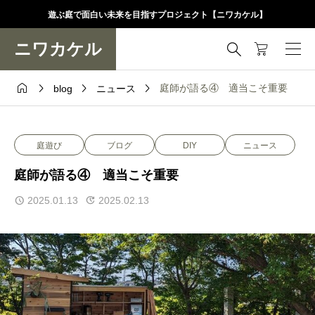
遊ぶ庭で面白い未来を目指すプロジェクト【ニワカケル】
ニワカケル





庭師が語る④ 適当こそ重要
blog
ニュース
庭遊び
ブログ
DIY
ニュース
庭師が語る④ 適当こそ重要
2025.01.13
2025.02.13