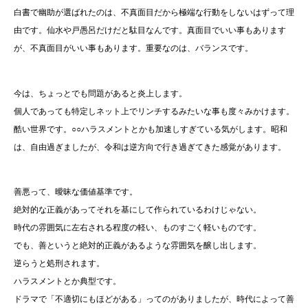
白書で幽助が選ばれたのは、不真面目だから極端な行動をしないはずって理
由です。仙水や戸愚呂だけだと駄目なんです。真面目でいい事もあります
が、不真面目がいい事もあります。重要なのは、バランスです。
今は、ちょっとでも問題があると炎上します。
個人であっても特定しネット上でリンチするみたいな事も度々みかけます。
酷い世界です。○○ハラスメントとかも加速しすぎている気がします。昭和
は、自由過ぎましたが、令和は逆方向で行き過ぎてきた感覚があります。
善悪って、曖昧な価値基準です。
絶対的な正義があってそれを基にして作られているわけじゃない。
時代の雰囲気に左右される程度の軽い、ものすごく軽いものです。
でも、善というと絶対的正義があるような雰囲気を醸し出します。
逆らうと処刑されます。
ハラスメントとか典型です。
ドラマで「不適切にもほどがある」ってのがありましたが、時代によって善