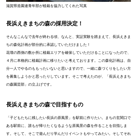
滋賀県造園連青年部が植栽を協力してくれた写真
長浜えきまちの森の採用決定！
そんなこんなで去年が終わる頃、なんと、実証実験を踏まえて、長浜えきま
ちの森化計画が部分的に承認していただけました！
花壇の西側の数か所に植栽エリアを確保していただけることになったので、
４月に本格的に植栽計画に移りたいと考えております。この森化計画は、自
分一人でやるのももったいないと思いますので、一緒に森づくりをしたい方
を募集しようかと思ったりしています。そこで考えたのが、「長浜えきまち
の森園芸部」の立上げです。
長浜えきまちの森で目指すもの
「子どもたちに残したい長浜の原風景」を駅前に作りたい。まちの玄関口で
ある駅前に、誰もが帰りたくなるような原風景の森を作ることを目指しま
す。そして、そこで遊んだり学んだりイベントもやってみたい。そしてそれ