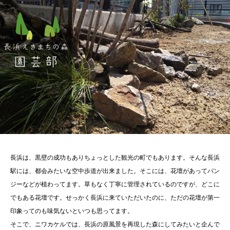
長浜は、黒壁の成功もありちょっとした観光の町でもあります。そんな長浜
駅には、都会みたいな空中歩道が出来ました。そこには、花壇があってパン
ジーなどが植わってます。草もなく丁寧に管理されているのですが、どこに
でもある花壇です。せっかく長浜に来ていただいたのに、ただの花壇が第一
印象ってのも味気ないといつも思ってます。
そこで、ニワカケルでは、長浜の原風景を再現した森にしてみたいと企んで