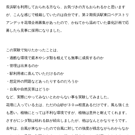
長浜駅を利用しておられる方なら、お気づきの方もおられるかと思います
が、こんな感じで植栽していたのは自分です。第２期長浜駅東口ペデストリ
アンデッキ花壇企画募集があったので、かねてから温めていた森化計画で応
募したら見事に採用になりました。
この実験で知りたかったことは、
・過酷な環境で庭木やシダ類を植えても無事に成長するのか
・管理は出来るのか
・駅利用者に喜んでいただけるのか
・想定外の問題などあったりするのだろうか
・台風や自然災害はどうか
など、実際にやってみないとわからない事を実験してみました。
花壇に入っている土は、ただの山砂が３０㎝程度あるだけです。風も強く土
も悪い。植物にとっては不利な環境ですが、植物は意外と耐えてくれます。
さすがにシダ類は枯れる奴が続出しましたが、他はなんとかなりそうです。
去年は、台風が来なかったので台風に対しての強度が残念ながらわからなか