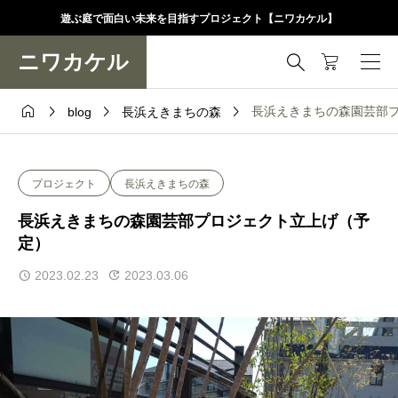
遊ぶ庭で面白い未来を目指すプロジェクト【ニワカケル】
ニワカケル





長浜えきまちの森園芸部
blog
長浜えきまちの森
プロジェクト
長浜えきまちの森
長浜えきまちの森園芸部プロジェクト立上げ（予
定）
2023.02.23
2023.03.06